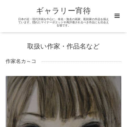
ギャラリー宵待
日本の近・現代洋画を中心に、有名・無名の画家、彫刻家の作品を揃え
ています。隠れたマイナーポエットや再評価されるべき作品にも出会え
る場です。
取扱い作家・作品名など
作家名カ～コ