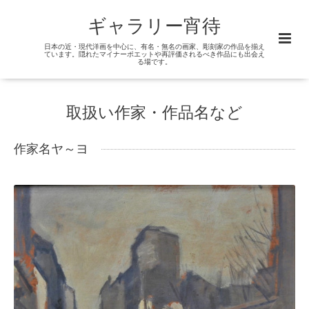
ギャラリー宵待
日本の近・現代洋画を中心に、有名・無名の画家、彫刻家の作品を揃え
ています。隠れたマイナーポエットや再評価されるべき作品にも出会え
る場です。
取扱い作家・作品名など
作家名ヤ～ヨ