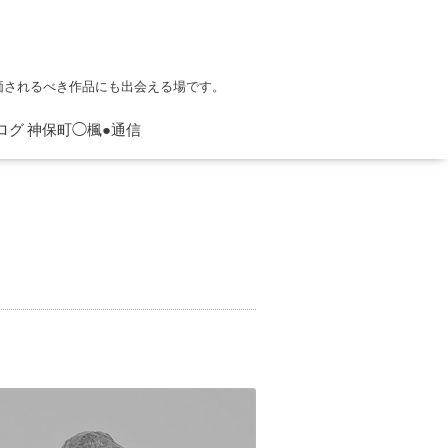
価されるべき作品にも出会える場です。
ログ 神保町◯楓●通信