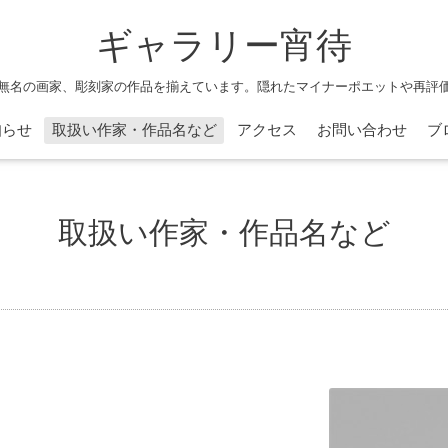
ギャラリー宵待
無名の画家、彫刻家の作品を揃えています。隠れたマイナーポエットや再評
知らせ
取扱い作家・作品名など
アクセス
お問い合わせ
ブ
取扱い作家・作品名など