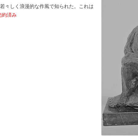
若々しく浪漫的な作風で知られた。これは
売約済み