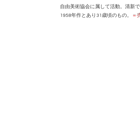
自由美術協会に属して活動。清新で
1958年作とあり31歳頃のもの。
＝