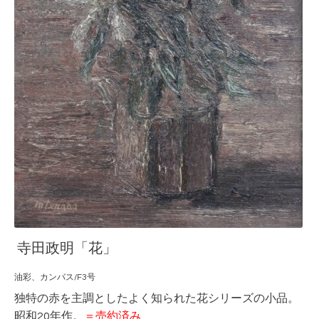
寺田政明「花」
油彩、カンバス/F3号
独特の赤を主調としたよく知られた花シリーズの小品。
昭和20年作。
＝売約済み