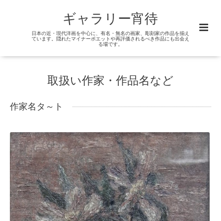
ギャラリー宵待
日本の近・現代洋画を中心に、有名・無名の画家、彫刻家の作品を揃え
ています。隠れたマイナーポエットや再評価されるべき作品にも出会え
る場です。
取扱い作家・作品名など
作家名タ～ト