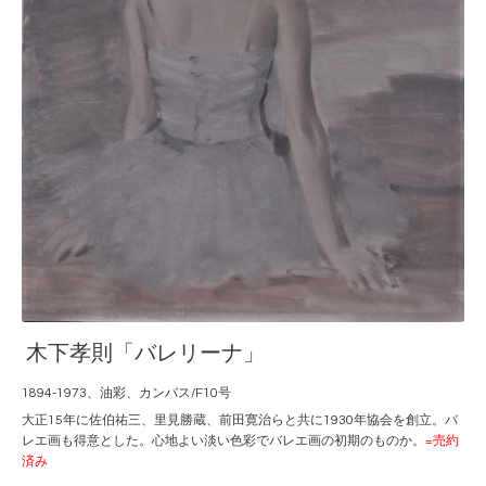
木下孝則「バレリーナ」
1894-1973、油彩、カンバス/F10号
大正15年に佐伯祐三、里見勝蔵、前田寛治らと共に1930年協会を創立。バ
レエ画も得意とした。心地よい淡い色彩でバレエ画の初期のものか。
=売約
済み