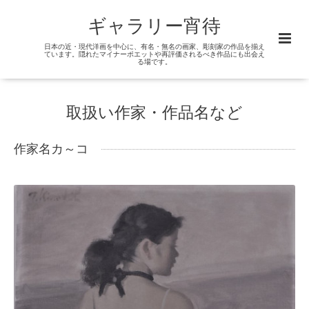
ギャラリー宵待
日本の近・現代洋画を中心に、有名・無名の画家、彫刻家の作品を揃え
ています。隠れたマイナーポエットや再評価されるべき作品にも出会え
る場です。
取扱い作家・作品名など
作家名カ～コ