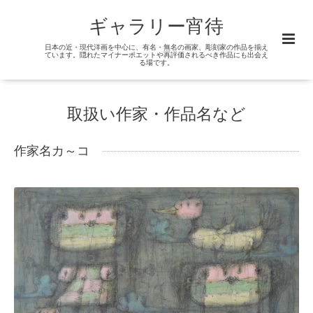
ギャラリー宵待
日本の近・現代洋画を中心に、有名・無名の画家、彫刻家の作品を揃え
ています。隠れたマイナーポエットや再評価されるべき作品にも出会え
る場です。
取扱い作家・作品名など
作家名カ～コ