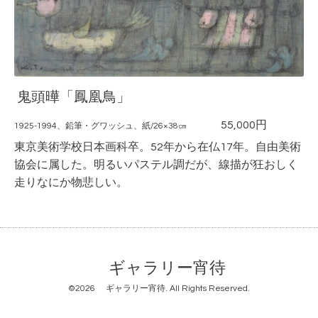
鬼頭曄「鳳凰鳥」
55
,000円
1925-1994、鉛筆・グワッシュ、紙/26×38㎝
東京美術学校日本画科卒。52年から在仏17年。自由美術
協会に属した。明るいパステル調だが、線描が狂おしく
走りなにか物悲しい。
ギャラリー宵待
©2026
ギャラリー宵待
. All Rights Reserved.