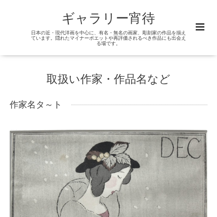
ギャラリー宵待
日本の近・現代洋画を中心に、有名・無名の画家、彫刻家の作品を揃え
ています。隠れたマイナーポエットや再評価されるべき作品にも出会え
る場です。
取扱い作家・作品名など
作家名タ～ト