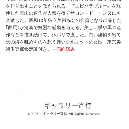
を作り出すことを教えられる。〝エビハラブルー〟を駆
使した雪山の連作が人気を得てサロン・ドートンヌにも
入選した。昭和10年独立美術協会の会員となり出品した
｢曲馬｣が清新で鮮烈な感動を与える。美しい蝶や馬の連
作などを描き続けて、仏パリで没した。白い建物を出て
夜の海を眺めものを想う
赤いシルエットの女性。東京美
術倶楽部鑑定証付き。
＝売約済み
ギャラリー宵待
©2026
ギャラリー宵待
. All Rights Reserved.