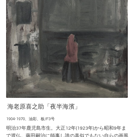
海老原喜之助「夜半海濱」
1904-1970、油彩、板/F3号
明治37年鹿児島市生。大正12年(1923
年)から昭和9年ま
で渡仏。藤田嗣治に師事し誰の真似でもない自らの画風