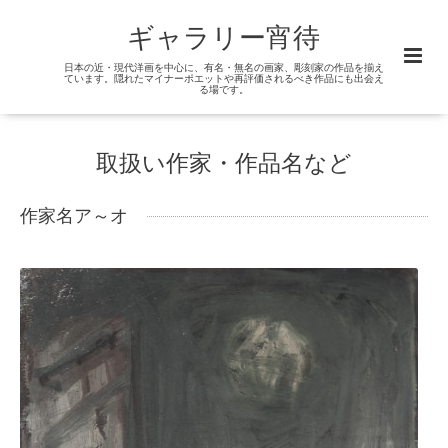
ギャラリー宵待
日本の近・現代洋画を中心に、有名・無名の画家、彫刻家の作品を揃え
ています。隠れたマイナーポエットや再評価されるべき作品にも出会え
る場です。
取扱い作家・作品名など
作家名ア～オ