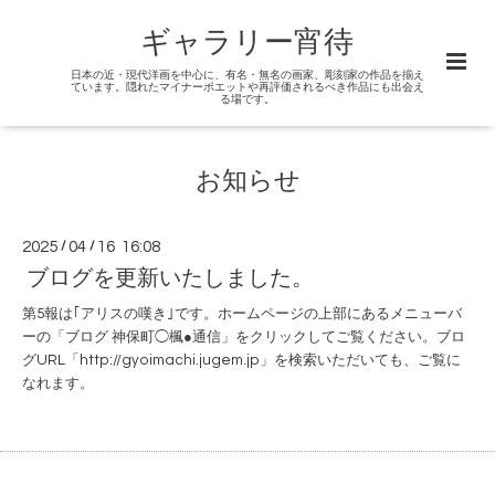
ギャラリー宵待
日本の近・現代洋画を中心に、有名・無名の画家、彫刻家の作品を揃え
ています。隠れたマイナーポエットや再評価されるべき作品にも出会え
る場です。
お知らせ
2025
/
04
/
16 16:08
ブログを更新いたしました。
第5報は｢アリスの嘆き｣です。ホームページの上部にあるメニューバ
ーの「ブログ 神保町◯楓●通信」をクリックしてご覧ください。ブロ
グURL「http://gyoimachi.jugem.jp」を検索いただいても、ご覧に
なれます。