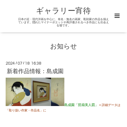
ギャラリー宵待
日本の近・現代洋画を中心に、有名・無名の画家、彫刻家の作品を揃え
ています。隠れたマイナーポエットや再評価されるべき作品にも出会え
る場です。
お知らせ
2024
/
07
/
18 16:38
新着作品情報：島成園
島成園「団扇美人図」
＝
詳細データは
「取り扱い作家・作品名」に