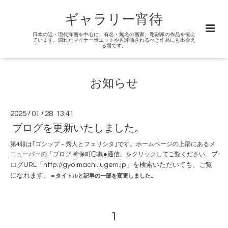
ギャラリー宵待
日本の近・現代洋画を中心に、有名・無名の画家、彫刻家の作品を揃え
ています。隠れたマイナーポエットや再評価されるべき作品にも出会え
る場です。
お知らせ
2025
/
01
/
28 13:41
ブログを更新いたしました。
第4報は｢ゴシップ－秀人とフェリシタ｣です。ホームページの上部にあるメ
●
ブ
ニューバーの「ブログ 神保町◯楓
通信」をクリックしてご覧ください。
ログURL「http://gyoimachi.jugem.jp」を検索いただいても、ご覧
になれます。
＝タイトルと記事の一部を変更しました。
1