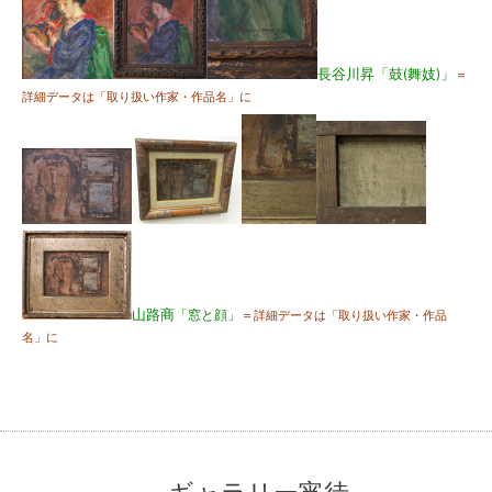
長谷川昇
「鼓(
舞妓)
」
＝
詳細データは「取り扱い作家・作品名」に
山路商
「窓と顔」
＝
詳細データは「取り扱い作家・作品
名」に