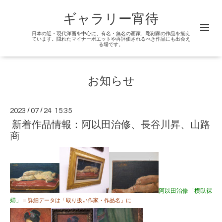
ギャラリー宵待
日本の近・現代洋画を中心に、有名・無名の画家、彫刻家の作品を揃え
ています。隠れたマイナーポエットや再評価されるべき作品にも出会え
る場です。
お知らせ
2023
/
07
/
24 15:35
新着作品情報：阿以田治修、長谷川昇、山路
商
阿以田治修「横臥裸
婦」
＝
詳細データは「取り扱い作家・作品名」に