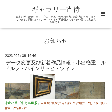
ギャラリー宵待
日本の近・現代洋画を中心に、有名・無名の画家、彫刻家の作品を揃え
ています。隠れたマイナーポエットや再評価されるべき作品にも出会え
る場です。
お知らせ
2023
/
05
/
08 16:46
データ変更及び新着作品情報：小出楢重、ル
ドルフ・ハインリッヒ・ツィレ
小出楢重「中之島風景」
＝
画像変更及び3点画像追加/
詳細データは「取り扱い
作家・作品名」に